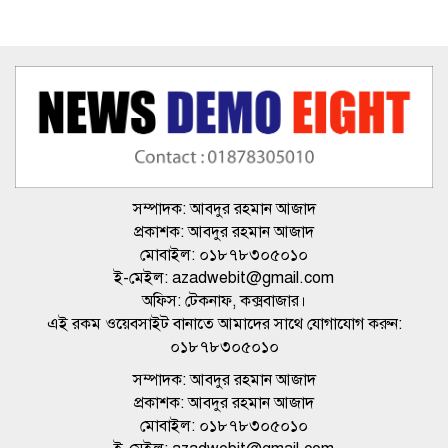
র‍্যাবের নতুন মহাপরিচালক ব্যারিস্টার
হারুন
এমপি আনার হত্যা: এবার নেপাল
যাচ্ছেন ডিবিপ্রধান হারুন
সম্পাদক: আবদুর রহমান আজাদ
প্রকাশক: আবদুর রহমান আজাদ
ভারতের কাছে বড় হারে বিশ্বকাপ প্রস্তুতি
মোবাইল: ০১৮৭৮৩০৫০১০
শেষ করলো বাংলাদেশ
ই-মেইল: azadwebit@gmail.com
অফিস: টেকনাফ, কক্সবাজার।
এই রকম ওয়েবসাইট বানাতে আমাদের সাথে যোগাযোগ করুন:
০১৮৭৮৩০৫০১০
সম্পাদক: আবদুর রহমান আজাদ
প্রকাশক: আবদুর রহমান আজাদ
মোবাইল: ০১৮৭৮৩০৫০১০