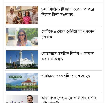
তমা মির্জা-মিষ্টি জান্নাতকে এক করে
দিলেন মিশা সওদাগর
ভোটকেন্দ্র থেকে বেরিয়ে যা বললেন
নুসরাত
কোরআনে মসজিদ নির্মাণ ও আবাদ
করার ফজিলত
নামাজের সময়সূচি: ১ জুন ২০২৪
আম্বানিকে পেছনে ফেলে এশিয়ার শীর্ষ
ধনী আদানি