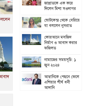
জান্নাতকে এক করে
দিলেন মিশা সওদাগর
 বললেন
ভোটকেন্দ্র থেকে বেরিয়ে
যা বললেন নুসরাত
কোরআনে মসজিদ
নির্মাণ ও আবাদ করার
ফজিলত
নামাজের সময়সূচি: ১
জুন ২০২৪
 আবাদ
আম্বানিকে পেছনে ফেলে
এশিয়ার শীর্ষ ধনী
আদানি
র‍্যাবের নতুন
মহাপরিচালক ব্যারিস্টার