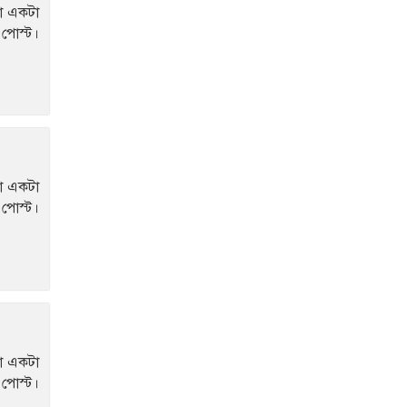
া একটা
হারুন
পোস্ট।
এমপি আনার হত্যা:
এবার নেপাল যাচ্ছেন
ডিবিপ্রধান হারুন
ভারতের কাছে বড় হারে
বিশ্বকাপ প্রস্তুতি শেষ
া একটা
করলো বাংলাদেশ
পোস্ট।
া একটা
পোস্ট।