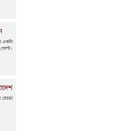
ন
া একটা
পোস্ট।
লাদেশ
া ডেমো